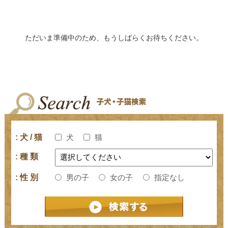
ただいま準備中のため、もうしばらくお待ちください。
: 犬 / 猫
犬
猫
: 種 類
: 性 別
男の子
女の子
指定なし