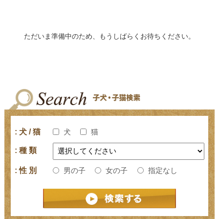
ただいま準備中のため、もうしばらくお待ちください。
: 犬 / 猫
犬
猫
: 種 類
: 性 別
男の子
女の子
指定なし