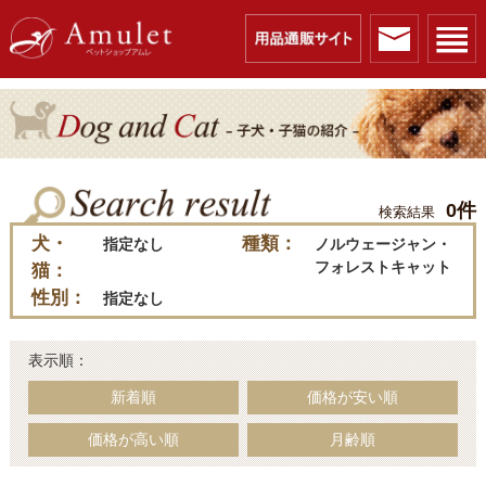
0件
検索結果
犬・
種類：
指定なし
ノルウェージャン・
フォレストキャット
猫：
性別：
指定なし
表示順：
新着順
価格が安い順
価格が高い順
月齢順